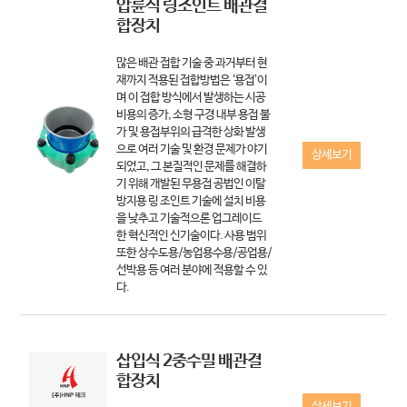
압륜식 링조인트 배관결
합장치
많은 배관 접합 기술 중 과거부터 현
재까지 적용된 접합방법은 ‘용접’이
며 이 접합 방식에서 발생하는 시공
비용의 증가, 소형 구경 내부 용접 불
가 및 용접부위의 급격한 상화 발생
으로 여러 기술 및 환경 문제가 야기
상세보기
되었고, 그 본질적인 문제를 해결하
기 위해 개발된 무용접 공법인 이탈
방지용 링 조인트 기술에 설치 비용
을 낮추고 기술적으론 업그레이드
한 혁신적인 신기술이다. 사용 범위
또한 상수도용/농업용수용/공업용/
선박용 등 여러 분야에 적용할 수 있
다.
삽입식 2중수밀 배관결
합장치
상세보기