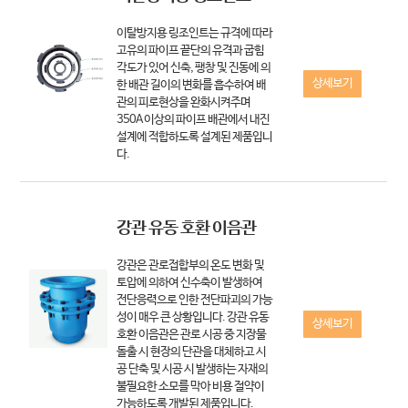
이탈방지용 링조인트는 규격에 따라
고유의 파이프 끝단의 유격과 굽힘
각도가 있어 신축, 팽창 및 진동에 의
상세보기
한 배관 길이의 변화를 흡수하여 배
관의 피로현상을 완화시켜주며
350A 이상의 파이프 배관에서 내진
설계에 적합하도록 설계된 제품입니
다.
강관 유동 호환 이음관
강관은 관로접합부의 온도 변화 및
토압에 의하여 신수축이 발생하여
전단응력으로 인한 전단파괴의 가능
성이 매우 큰 상황입니다. 강관 유동
상세보기
호환 이음관은 관로 시공 중 지장물
돌출 시 현장의 단관을 대체하고 시
공 단축 및 시공 시 발생하는 자재의
불필요한 소모를 막아 비용 절약이
가능하도록 개발된 제품입니다.