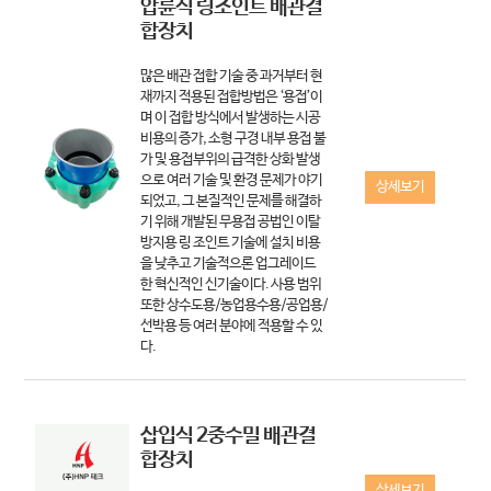
압륜식 링조인트 배관결
합장치
많은 배관 접합 기술 중 과거부터 현
재까지 적용된 접합방법은 ‘용접’이
며 이 접합 방식에서 발생하는 시공
비용의 증가, 소형 구경 내부 용접 불
가 및 용접부위의 급격한 상화 발생
으로 여러 기술 및 환경 문제가 야기
상세보기
되었고, 그 본질적인 문제를 해결하
기 위해 개발된 무용접 공법인 이탈
방지용 링 조인트 기술에 설치 비용
을 낮추고 기술적으론 업그레이드
한 혁신적인 신기술이다. 사용 범위
또한 상수도용/농업용수용/공업용/
선박용 등 여러 분야에 적용할 수 있
다.
삽입식 2중수밀 배관결
합장치
상세보기