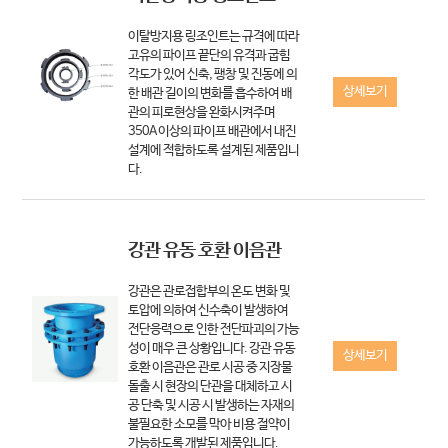
이탈방지용 링조인트는 규격에 따라
고유의 파이프 끝단의 유격과 굽힘
각도가 있어 신축, 팽창 및 진동에 의
상세보기
한 배관 길이의 변화를 흡수하여 배
관의 피로현상을 완화시켜주며
350A 이상의 파이프 배관에서 내진
설계에 적합하도록 설계된 제품입니
다.
강관 유동 호환 이음관
강관은 관로접합부의 온도 변화 및
토압에 의하여 신수축이 발생하여
전단응력으로 인한 전단파괴의 가능
성이 매우 큰 상황입니다. 강관 유동
상세보기
호환 이음관은 관로 시공 중 지장물
돌출 시 현장의 단관을 대체하고 시
공 단축 및 시공 시 발생하는 자재의
불필요한 소모를 막아 비용 절약이
가능하도록 개발된 제품입니다.