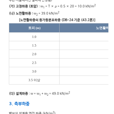
수는 시뮬레이션 결과에 반영됨)
2
(가) 고정하중 (토압)
: w
= T × ρ = 0.5 × 20 = 10.0 kN/m
1
2
(나) 노면활하중 :
w
= 39.0 kN/m
2
[노면활하중의 등가등분포하중 (DB-24 기준 (43.2톤)]
토피 (m)
노면활하중 (k
1.0
39
1.5
25
2.0
18
2.5
14
3.0
11
3.5 이상
10
2
(다) 설계하중
: w = w
+ w
= 49.0 kN/m
1
2
3. 측부하중
2
밸브실 설계용 연직 하중 (kN/m
)