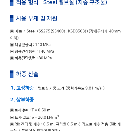
적용 형식 : Steel 밸브실 (지중 구조물)
사용 부재 및 재원
▣ 재료 : Steel (SS275(SS400), KSD3503))(강재두께가 40mm
이하)
▣ 허용휨응력 : 140 MPa
▣ 허용인장응력 : 140 MPa
▣ 허용전단응력 : 80 MPa
하중 산출
2
1. 고정하중 :
밸브실 자중 고려 (중력가속도 9.81 m/s
)
2. 상부하중
▣ 토사 높이: T = 0.50 m
3
▣ 토사 밀도: ρ = 20.0 kN/m
▣ Rib 간격 및 개수 : 0.5 m, 규격별 0.5 m 간격으로 개수 적용 (Rib 개