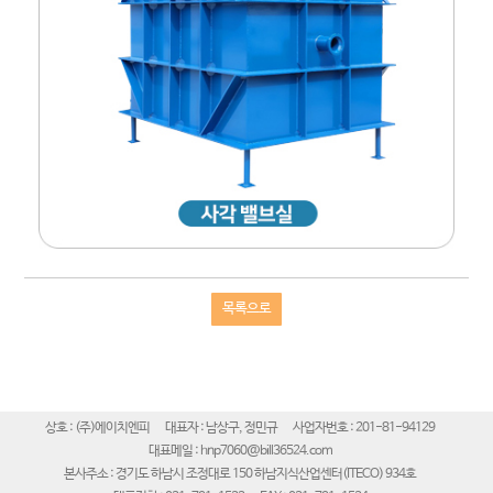
목록으로
상호 : (주)에이치엔피
대표자 : 남상구, 정민규
사업자번호 : 201-81-94129
대표메일 : hnp7060@bill36524.com
본사주소 : 경기도 하남시 조정대로 150 하남지식산업센터(ITECO) 934호