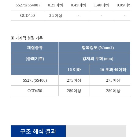
SS275(SS400)
0.25이하
0.45이하
1.40이하
0.05이하
GCD450
2.5이상
-
-
-
▣ 기계적 성질 기준
재질종류
항복강도 (N/mm2)
(종래기호)
강재의 두께 (mm)
16 이하
16 초과 40이하
SS275(SS400)
275이상
275이상
GCD450
280이상
280이상
구조 해석 결과