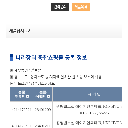
견적문의
제품목록
제품상세보기
나라장터 종합쇼핑몰 등록 정보
▣ 세부품명 : 밸브실
▣ 용 도 : 상하수도 등 지하에 설치한 밸브 등 보호에 사용
▣ 인도조건 : 납품장소하차도
물품
물품
규 격 명
분류번호
식별번호
원형밸브실,에이치엔피테크, HNP-HVC-W120
4014179501
23401209
Φ1.2×1.5m, SS275
원형밸브실,에이치엔피테크, HNP-HVC-W180
4014179501
23401211