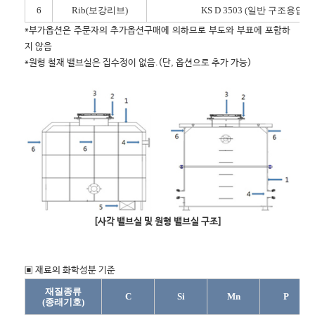
6
Rib(보강리브)
KS D 3503 (일반 구조용압연강
*부가옵션은 주문자의 추가옵션구매에 의하므로 부도와 부표에 포함하
지 않음
*원형 철재 밸브실은 집수정이 없음.(단, 옵션으로 추가 가능)
[사각 밸브실 및 원형 밸브실 구조]
▣ 재료의 화학성분 기준
재질종류
C
Si
Mn
P
(종래기호)