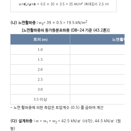
2
(나) 노면활하중 :
w
= 39 × 0.5 = 19.5 kN/m
3
[노면활하중의 등가등분포하중 (DB-24 기준 (43.2톤)]
토피 (m)
노면활하중 (
1.0
39
1.5
25
2.0
18
2.5
14
3.0
11
3.5 이상
10
- 노면 활하중에 의한 측압은 토압계수 (0.5) 를 곱하여 계산
(다) 설계하중 :
w = w
+ w
= 42.5 kN/㎡ (사각), 44.5 kN/㎡ (원
1
2
형)