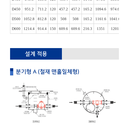
D450
951.2
711.2
120
457.2
457.2
165.2
1094.6
974.6
85
D500
1052.8
812.8
120
508
508
165.2
1161.6
1041.6
9
D600
1214.4
914.4
150
609.6
609.6
216.3
1351
1201
10
설계 적용
분기형 A (철재 맨홀일체형)