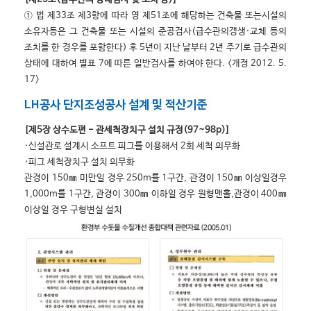
① 법 제33조 제3항에 따라 영 제51조에 해당하는 건축물 또는시설의
소유자등은 그 건축물 또는 시설의 준공검사(급수관의갱생·교체 등의
조치를 한 경우를 포함한다) 후 5년이 지난 날부터 2년 주기로 급수관의
상태에 대하여 별표 7에 따른 일반검사를 하여야 한다. <개정 2012. 5.
17>
LH공사 단지조성공사 설계 및 적산기준
[제5장 상수도편 - 관세척장치구 설치 규정(97~98p)]
·신설관로 설계시 소프트 피그를 이용해서 2회 세척 의무화
·피그 세척장치구 설치 의무화
관경이 150㎜ 미만일 경우 250m를 1구간, 관경이 150㎜ 이상일경우
1,000m를 1구간, 관경이 300㎜ 이하일 경우 원형맨홀,관경이 400㎜
이상일 경우 구형변실 설치