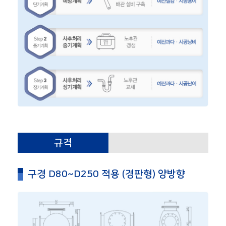
규격
구경 D80~D250 적용 (경판형) 양방향