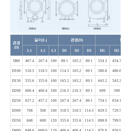
길이(L)
관경(D)
높이(H
관경
(D)
L1
L2
L3
D1
D2
D3
H1
H2
D80
467.4
267.4
100
89.1
165.2
89.1
554.3
454.3
38
D100
518.5
318.5
100
114.3
165.2
89.1
586.8
486.8
41
D150
555.6
355.6
100
165.2
165.2
89.1
643.2
543.2
46
D200
606.4
406.4
100
216.3
216.3
89.1
699
599
51
D250
657.2
457.2
100
267.4
267.4
89.1
754.1
654.1
56
D300
708
508
100
318.5
318.5
114.3
829.5
729.5
63
D350
848
608
120
355.6
355.6
114.3
898.9
799.9
70
D400
849.6
609.6
120
406.4
406.4
114.3
976.9
856.9
75