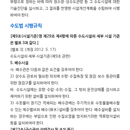
부령으로 정하는 바에 따라 정수장·상수도관망 등 그 수도시설에 대한
기술진단을 실시하고, 그 결과를 반영한 시설개선계획을 수립하여 시행
하여야 한다.
수도법 시행규칙
[제9조(시설기준)영 제29조 제4항에 따른 수도시설의 세부 시설 기준
은 별표 3과 같다.]
[별표 3] <개정 2012. 5. 17>
수도시설의 세부 시설기준(제9조 관련)
5. 배수시설
사. 배수관은 다음과 같은 요건을 갖추어야 한다.
2) 상수도 관로의 필요한 위치에 수량·수질측정 및 점검·보수 등관리를
위한 점검구를 설치하여야 한다.
바. 수도시설에는 유량·수압·수위·수질, 그 밖의 운전상태를 감시하고
제어하기 위한 설비를 설치하여야 한다.
3) 수돗물이 장기간 적체되는 배수관에는 주기적으로 수돗물을배수할
수 있는 제수밸브와 배수(排水)설비를 갖추어야 한다. 배수설비를 설치
하는 경우에는 부압으로 인한 수질오염을 방지하기위한 역류방지설비
등을 설치하여야 한다.
[제23조(급수관의 상태검사 및 조치 등)]