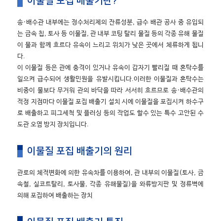
이물질 포집 배출기란?
송·배수관 내부에는 정수처리제의 잔류성분, 급수 배관 공사 중 유입되
는 금속 칩, 토사 등 이물질, 관 내부 코팅 탈리 물질 등의 각종 유해 물질
이 물과 함께 흐르다 유속이 느리고 위치가 낮은 곳에서 체류하게 됩니
다.
이 이물질 등은 관에 충격이 있거나 유속이 갑자기 빨리질 때 혼탁수를
일으켜 급수되어 생활민원을 유발시킵니다.이러한 이물질과 혼탁수는
비중이 물보다 무거워 관의 바닥을 따라 서서히 흐르므로 송·배수관의
적정 지점마다 이물질 포집 배출기 설치 시에 이물질을 포집시켜 하수구
로 배출하고 피그세척 및 플러싱 등의 작업도 할수 있는 특수 고안된 수
도관 오염 방지 장치입니다.
이물질 포집 배출기의 원리
관로의 체적변화에 의한 유속차를 이용하여, 관 내부의 이물질(토사, 금
속철, 실코트탈리, 토사물, 각종 유해물질)을 와류방지판 및 정류벽에
의해 포집하여 배출하는 장치