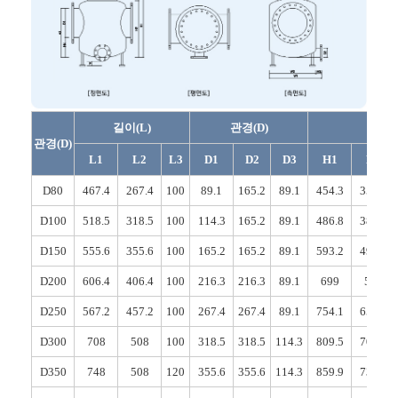
길이(L)
관경(D)
높이
관경(D)
L1
L2
L3
D1
D2
D3
H1
H2
D80
467.4
267.4
100
89.1
165.2
89.1
454.3
354.3
D100
518.5
318.5
100
114.3
165.2
89.1
486.8
386.8
D150
555.6
355.6
100
165.2
165.2
89.1
593.2
493.2
D200
606.4
406.4
100
216.3
216.3
89.1
699
599
D250
567.2
457.2
100
267.4
267.4
89.1
754.1
654.1
D300
708
508
100
318.5
318.5
114.3
809.5
709.5
D350
748
508
120
355.6
355.6
114.3
859.9
739.9