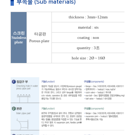
부속물 (Sub materials)
thickness : 3mm~12mm
material : sts
스크린
타공판
와류
Stainless
coating : non
pl
Porous plate
plate
quantity : 3조
hole size : 2Ø ~ 16Ø