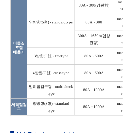
material
80A ~ 300(경판형)
:steel
material :
양방향(S형) - standardtype
80A ~ 300
sts
300A ~ 1650A(입상
material :
관형)
steel
이물질
포집
배출기
material :
3방향(T형) - treetype
80A ~ 600A
steel
material :
4방향(C형) -cross type
80A ~ 600A
steel
멀티점검구형 - multicheck
material :
80A ~ 1000A
type
steel
양방향(S형) - standard
material :
세척점검
80A ~ 1000A
구
type
steel