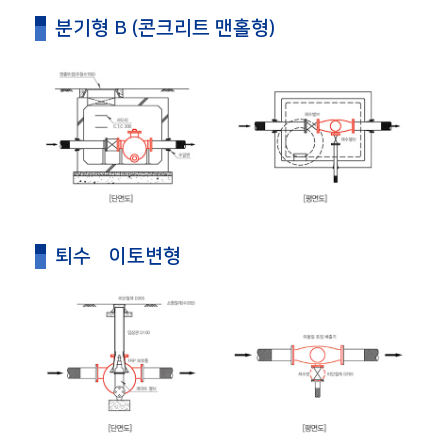
분기형 B (콘크리트 맨홀형)
퇴수•이토변형