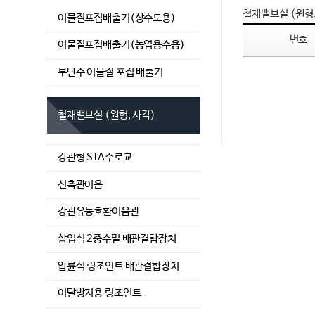
철재밸브실 (원형,
이물질포집배출기(상수도용)
번호
이물질포집배출기(농업용수용)
부단수 이물질 포집 배출기
철재밸브실 (원형, 사각)
강관형 STA수로교
신축관이음
강관유동호환이음관
삽입식 2중수밀 배관결합장치
압륜식 링조인트 배관결합장치
이탈방지용 링조인트