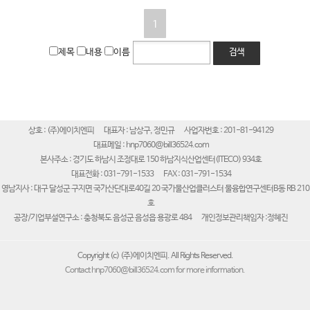
1
제목
내용
이름
검색
상호 : (주)에이치엔피
대표자 : 남상구, 정민규
사업자번호 : 201-81-94129
대표메일 : hnp7060@bill36524.com
본사주소 : 경기도 하남시 조정대로 150 하남지식산업센터(ITECO) 934호
대표전화 : 031-791-1533
FAX : 031-791-1534
영남지사 : 대구 달성군 구지면 국가산단대로40길 20 국가물산업클러스터 물융합연구센터B동 RB 210
호
공장/기업부설연구소 : 충청북도 음성군 음성읍 용광로 484
개인정보관리책임자 :정혜진
Copyright (c) (주)에이치엔피. All Rights Reserved.
Contact hnp7060@bill36524.com for more information.